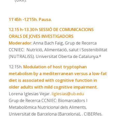
11’45h -12’15h. Pausa.
12.15 h-13.30 h
SESSIÓ DE COMUNICACIONS
ORALS
DE JOVES INVESTIGADORS
Moderador
: Anna Bach Faig, Grup de Recerca
CCNIEC: Nutrició, Alimentació, salut i Sostenibilitat
(NUTRALiSS). Universitat Oberta de Catalunya.*
12.15h.
Modulation of host tryptophan
metabolism by a mediterranean versus a low-fat
diet is associated with cognitive function in
older adults with mild cognitive impairment.
Lorena Iglesias Vejar.
liglesias@ub.edu
Grup de Recerca CCNIEC: Biomarcadors I
Metabolòmica Nutricional dels Aliments.
Universitat de Barcelona (Barcelona), . CIBERfes.