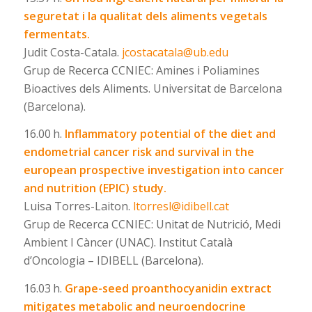
seguretat i la qualitat dels aliments vegetals
fermentats.
Judit Costa-Catala.
jcostacatala@ub.edu
Grup de Recerca CCNIEC: Amines i Poliamines
Bioactives dels Aliments. Universitat de Barcelona
(Barcelona).
16.00 h.
Inflammatory potential of the diet and
endometrial cancer risk and survival in the
european prospective investigation into cancer
and nutrition (EPIC) study.
Luisa Torres-Laiton.
ltorresl@idibell.cat
Grup de Recerca CCNIEC: Unitat de Nutrició, Medi
Ambient I Càncer (UNAC). Institut Català
d’Oncologia – IDIBELL (Barcelona).
16.03 h.
Grape-seed proanthocyanidin extract
mitigates metabolic and neuroendocrine