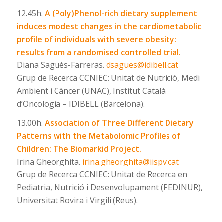
12.45h.
A (Poly)Phenol-rich dietary supplement
induces modest changes in the cardiometabolic
profile of individuals with severe obesity:
results from a randomised controlled trial.
Diana Sagués-Farreras.
dsagues@idibell.cat
Grup de Recerca CCNIEC: Unitat de Nutrició, Medi
Ambient i Càncer (UNAC), Institut Català
d’Oncologia – IDIBELL (Barcelona).
13.00h.
Association of Three Different Dietary
Patterns with the Metabolomic Profiles of
Children: The Biomarkid Project.
Irina Gheorghita.
irina.gheorghita@iispv.cat
Grup de Recerca CCNIEC: Unitat de Recerca en
Pediatria, Nutrició i Desenvolupament (PEDINUR),
Universitat Rovira i Virgili (Reus).