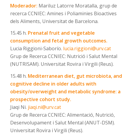
Moderador:
Mariluz Latorre Moratalla, grup de
recerca CCNIEC: Amines i Poliaminies Bioactives
dels Aliments, Universitat de Barcelona.
15.45 h.
Prenatal fruit and vegetable
consumption and fetal growth outcomes.
Lucia Riggioni-Saborío.
lucia.riggioni@urv.cat
Grup de Recerca CCNIEC: Nutrició i Salut Mental
(NUTRISAM). Universitat Rovira i Virgili (Reus).
15.48 h.
Mediterranean diet, gut microbiota, and
cognitive decline in older adults with
obesity/overweight and metabolic syndrome: a
prospective cohort study.
Jiaqi Ni.
jiaqi.ni@urv.cat
Grup de Recerca CCNIEC: Alimentació, Nutrició,
Desenvolupament i Salut Mental (ANUT-DSM).
Universitat Rovira i Virgili (Reus).