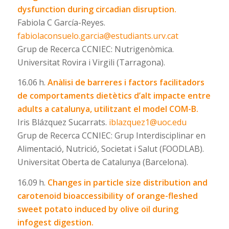
dysfunction during circadian disruption.
Fabiola C García-Reyes.
fabiolaconsuelo.garcia@estudiants.urv.cat
Grup de Recerca CCNIEC: Nutrigenòmica.
Universitat Rovira i Virgili (Tarragona).
16.06 h.
Anàlisi de barreres i factors facilitadors
de comportaments dietètics d’alt impacte entre
adults a catalunya, utilitzant el model COM-B.
Iris Blázquez Sucarrats.
iblazquez1@uoc.edu
Grup de Recerca CCNIEC: Grup Interdisciplinar en
Alimentació, Nutrició, Societat i Salut (FOODLAB).
Universitat Oberta de Catalunya (Barcelona).
16.09 h.
Changes in particle size distribution and
carotenoid bioaccessibility of orange-fleshed
sweet potato induced by olive oil during
infogest digestion.