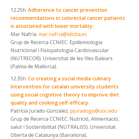
12.25h.
Adherence to cancer prevention
recommendations in colorectal cancer patients
is associated with lower mortality.
Mar Nafría.
mar.nafria@idisba.es
Grup de Recerca CCNIEC: Epidemiologia
Nutricional i Fisiopatologia Cardiovascular
(NUTRECOR). Universitat de les Illes Balears
(Palma de Mallorca).
12.35h.
Co-creating a social media culinary
intervention for catalan university students
using social cognitive theory to improve diet
quality and cooking self-efficacy.
Patrícia Jurado-Gonzalez.
pjuradogo@uoc.edu
Grup de Recerca CCNIEC: Nutrició, Alimentació,
salut i Sostenibilitat (NUTRALiSS). Universitat
Oberta de Catalunya (Barcelona).