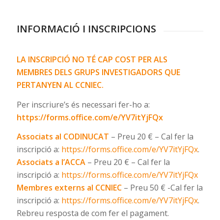
INFORMACIÓ I INSCRIPCIONS
LA INSCRIPCIÓ NO TÉ CAP COST PER ALS
MEMBRES DELS GRUPS INVESTIGADORS QUE
PERTANYEN AL CCNIEC.
Per inscriure’s és necessari fer-ho a:
https://forms.office.com/e/YV7itYjFQx
Associats al CODINUCAT
– Preu 20 € – Cal fer la
inscripció a:
https://forms.office.com/e/YV7itYjFQx
.
Associats a l’ACCA
– Preu 20 € – Cal fer la
inscripció a:
https://forms.office.com/e/YV7itYjFQx
Membres externs al CCNIEC
– Preu 50 € -Cal fer la
inscripció a:
https://forms.office.com/e/YV7itYjFQx
.
Rebreu resposta de com fer el pagament.