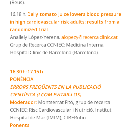
(Reus).
16.18 h.
Daily tomato juice lowers blood pressure
in high cardiovascular risk adults: results from a
randomized trial.
Anallely López-Yerena.
alopezy@recerca.clinic.cat
Grup de Recerca CCNIEC: Medicina Interna.
Hospital Clínic de Barcelona (Barcelona).
16.30 h-17.15 h
PONÈNCIA
ERRORS FREQÜENTS EN LA PUBLICACIÓ
CIENTÍFICA (I COM EVITAR-LOS)
Moderador:
Montserrat Fitó, grup de recerca
CCNIEC: Risc Cardiovascular i Nutrició, Institut
Hospital de Mar (IMIM), CIBERobn.
Ponents: