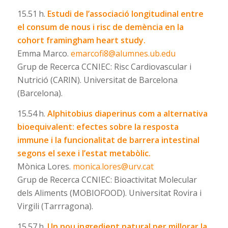
15.51 h.
Estudi de l’associació longitudinal entre
el consum de nous i risc de demència en la
cohort framingham heart study.
Emma Marco.
emarcofi8@alumnes.ub.edu
Grup de Recerca CCNIEC: Risc Cardiovascular i
Nutrició (CARIN). Universitat de Barcelona
(Barcelona).
15.54 h.
Alphitobius diaperinus com a alternativa
bioequivalent: efectes sobre la resposta
immune i la funcionalitat de barrera intestinal
segons el sexe i l’estat metabòlic.
Mònica Lores.
monica.lores@urv.cat
Grup de Recerca CCNIEC: Bioactivitat Molecular
dels Aliments (MOBIOFOOD). Universitat Rovira i
Virgili (Tarrragona).
15.57 h.
Un nou ingredient natural per millorar la