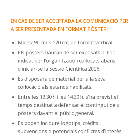
EN CAS DE SER ACCEPTADA LA COMUNICACIÓ PER
A SER PRESENTADA EN FORMAT PÒSTER:
Mides: 90 cm × 120 cm; en format vertical.
Els pòsters hauran de ser exposats al lloc
indicat per l’organització i col·locats abans
d’iniciar-se la Sessió Científica 2026.
Es disposarà de material per a la seva
col·locació als estands habilitats.
Entre les 13.30 h i les 14.30 h, s’ha previst el
temps destinat a defensar el contingut dels
pòsters davant el públic general.
Es poden incloure logotips, crèdits,
subvencions o potencials conflictes d’interès.