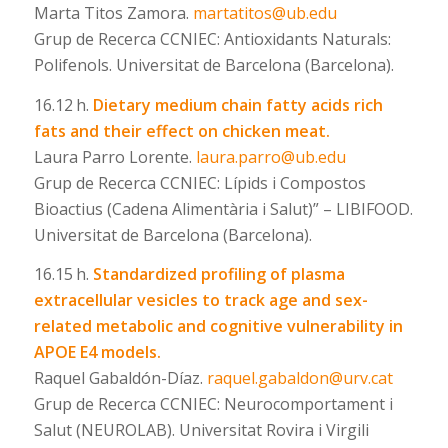
Marta Titos Zamora.
martatitos@ub.edu
Grup de Recerca CCNIEC: Antioxidants Naturals:
Polifenols. Universitat de Barcelona (Barcelona).
16.12 h.
Dietary medium chain fatty acids rich
fats and their effect on chicken meat.
Laura Parro Lorente.
laura.parro@ub.edu
Grup de Recerca CCNIEC: Lípids i Compostos
Bioactius (Cadena Alimentària i Salut)” – LIBIFOOD.
Universitat de Barcelona (Barcelona).
16.15 h.
Standardized profiling of plasma
extracellular vesicles to track age and sex-
related metabolic and cognitive vulnerability in
APOE Ε4 models.
Raquel Gabaldón-Díaz.
raquel.gabaldon@urv.cat
Grup de Recerca CCNIEC: Neurocomportament i
Salut (NEUROLAB). Universitat Rovira i Virgili