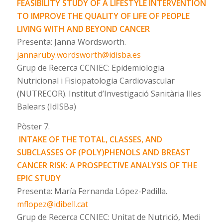
FEASIBILITY STUDY OF A LIFESTYLE INTERVENTION
TO IMPROVE THE QUALITY OF LIFE OF PEOPLE
LIVING WITH AND BEYOND CANCER
Presenta: Janna Wordsworth.
jannaruby.wordsworth@idisba.es
Grup de Recerca CCNIEC: Epidemiologia
Nutricional i Fisiopatologia Cardiovascular
(NUTRECOR). Institut d’Investigació Sanitària Illes
Balears (IdISBa)
Pòster 7.
INTAKE OF THE TOTAL, CLASSES, AND
SUBCLASSES OF (POLY)PHENOLS AND BREAST
CANCER RISK: A PROSPECTIVE ANALYSIS OF THE
EPIC STUDY
Presenta: María Fernanda López-Padilla.
mflopez@idibell.cat
Grup de Recerca CCNIEC: Unitat de Nutrició, Medi