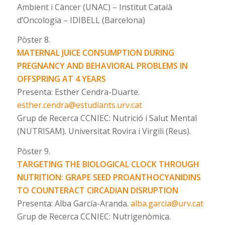
Ambient i Càncer (UNAC) – Institut Català
d’Oncologia – IDIBELL (Barcelona)
Pòster 8.
MATERNAL JUICE CONSUMPTION DURING
PREGNANCY AND BEHAVIORAL PROBLEMS IN
OFFSPRING AT 4 YEARS
Presenta: Esther Cendra-Duarte.
esther.cendra@estudiants.urv.cat
Grup de Recerca CCNIEC: Nutrició i Salut Mental
(NUTRISAM). Universitat Rovira i Virgili (Reus).
Pòster 9.
TARGETING THE BIOLOGICAL CLOCK THROUGH
NUTRITION: GRAPE SEED PROANTHOCYANIDINS
TO COUNTERACT CIRCADIAN DISRUPTION
Presenta: Alba García-Aranda.
alba.garcia@urv.cat
Grup de Recerca CCNIEC: Nutrigenòmica.