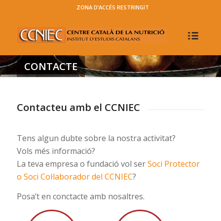
ZONA D’ACCÉS RESTRINGIT
CONTACTE
Contacteu amb el CCNIEC
Tens algun dubte sobre la nostra activitat?
Vols més informació?
La teva empresa o fundació vol ser
Soci Protector
o Soci Col·laborador del CCNIEC
?
Posa’t en conctacte amb nosaltres.