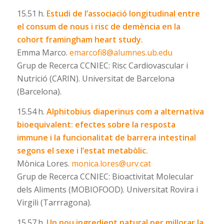
15.51 h.
Estudi de l’associació longitudinal entre
el consum de nous i risc de demència en la
cohort framingham heart study.
Emma Marco.
emarcofi8@alumnes.ub.edu
Grup de Recerca CCNIEC: Risc Cardiovascular i
Nutrició (CARIN). Universitat de Barcelona
(Barcelona).
15.54 h.
Alphitobius diaperinus com a alternativa
bioequivalent: efectes sobre la resposta
immune i la funcionalitat de barrera intestinal
segons el sexe i l’estat metabòlic.
Mònica Lores.
monica.lores@urv.cat
Grup de Recerca CCNIEC: Bioactivitat Molecular
dels Aliments (MOBIOFOOD). Universitat Rovira i
Virgili (Tarrragona).
15.57 h.
Un nou ingredient natural per millorar la