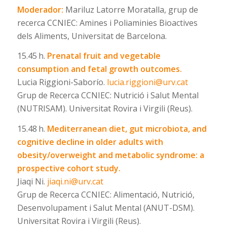
Moderador:
Mariluz Latorre Moratalla, grup de
recerca CCNIEC: Amines i Poliaminies Bioactives
dels Aliments, Universitat de Barcelona.
15.45 h.
Prenatal fruit and vegetable
consumption and fetal growth outcomes.
Lucia Riggioni-Saborío.
lucia.riggioni@urv.cat
Grup de Recerca CCNIEC: Nutrició i Salut Mental
(NUTRISAM). Universitat Rovira i Virgili (Reus).
15.48 h.
Mediterranean diet, gut microbiota, and
cognitive decline in older adults with
obesity/overweight and metabolic syndrome: a
prospective cohort study.
Jiaqi Ni.
jiaqi.ni@urv.cat
Grup de Recerca CCNIEC: Alimentació, Nutrició,
Desenvolupament i Salut Mental (ANUT-DSM).
Universitat Rovira i Virgili (Reus).