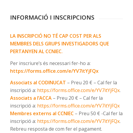
INFORMACIÓ I INSCRIPCIONS
LA INSCRIPCIÓ NO TÉ CAP COST PER ALS
MEMBRES DELS GRUPS INVESTIGADORS QUE
PERTANYEN AL CCNIEC.
Per inscriure’s és necessari fer-ho a:
https://forms.office.com/e/YV7itYjFQx
Associats al CODINUCAT
– Preu 20 € – Cal fer la
inscripció a:
https://forms.office.com/e/YV7itYjFQx
.
Associats a l’ACCA
– Preu 20 € – Cal fer la
inscripció a:
https://forms.office.com/e/YV7itYjFQx
Membres externs al CCNIEC
– Preu 50 € -Cal fer la
inscripció a:
https://forms.office.com/e/YV7itYjFQx
.
Rebreu resposta de com fer el pagament.