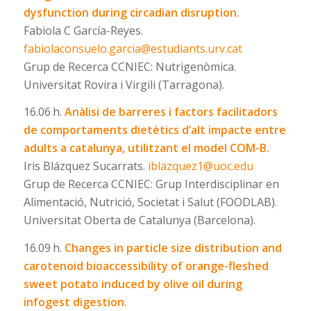
dysfunction during circadian disruption.
Fabiola C García-Reyes.
fabiolaconsuelo.garcia@estudiants.urv.cat
Grup de Recerca CCNIEC: Nutrigenòmica.
Universitat Rovira i Virgili (Tarragona).
16.06 h.
Anàlisi de barreres i factors facilitadors
de comportaments dietètics d’alt impacte entre
adults a catalunya, utilitzant el model COM-B.
Iris Blázquez Sucarrats.
iblazquez1@uoc.edu
Grup de Recerca CCNIEC: Grup Interdisciplinar en
Alimentació, Nutrició, Societat i Salut (FOODLAB).
Universitat Oberta de Catalunya (Barcelona).
16.09 h.
Changes in particle size distribution and
carotenoid bioaccessibility of orange-fleshed
sweet potato induced by olive oil during
infogest digestion.