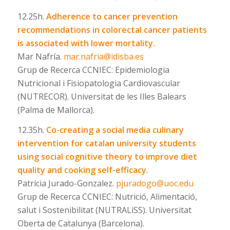
12.25h.
Adherence to cancer prevention
recommendations in colorectal cancer patients
is associated with lower mortality.
Mar Nafría.
mar.nafria@idisba.es
Grup de Recerca CCNIEC: Epidemiologia
Nutricional i Fisiopatologia Cardiovascular
(NUTRECOR). Universitat de les Illes Balears
(Palma de Mallorca).
12.35h.
Co-creating a social media culinary
intervention for catalan university students
using social cognitive theory to improve diet
quality and cooking self-efficacy.
Patrícia Jurado-Gonzalez.
pjuradogo@uoc.edu
Grup de Recerca CCNIEC: Nutrició, Alimentació,
salut i Sostenibilitat (NUTRALiSS). Universitat
Oberta de Catalunya (Barcelona).