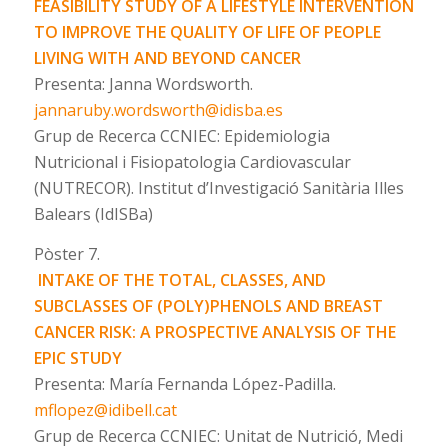
FEASIBILITY STUDY OF A LIFESTYLE INTERVENTION
TO IMPROVE THE QUALITY OF LIFE OF PEOPLE
LIVING WITH AND BEYOND CANCER
Presenta: Janna Wordsworth.
jannaruby.wordsworth@idisba.es
Grup de Recerca CCNIEC: Epidemiologia
Nutricional i Fisiopatologia Cardiovascular
(NUTRECOR). Institut d’Investigació Sanitària Illes
Balears (IdISBa)
Pòster 7.
INTAKE OF THE TOTAL, CLASSES, AND
SUBCLASSES OF (POLY)PHENOLS AND BREAST
CANCER RISK: A PROSPECTIVE ANALYSIS OF THE
EPIC STUDY
Presenta: María Fernanda López-Padilla.
mflopez@idibell.cat
Grup de Recerca CCNIEC: Unitat de Nutrició, Medi