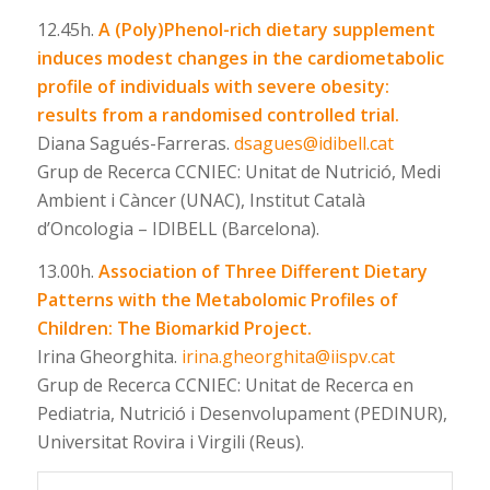
12.45h.
A (Poly)Phenol-rich dietary supplement
induces modest changes in the cardiometabolic
profile of individuals with severe obesity:
results from a randomised controlled trial.
Diana Sagués-Farreras.
dsagues@idibell.cat
Grup de Recerca CCNIEC: Unitat de Nutrició, Medi
Ambient i Càncer (UNAC), Institut Català
d’Oncologia – IDIBELL (Barcelona).
13.00h.
Association of Three Different Dietary
Patterns with the Metabolomic Profiles of
Children: The Biomarkid Project.
Irina Gheorghita.
irina.gheorghita@iispv.cat
Grup de Recerca CCNIEC: Unitat de Recerca en
Pediatria, Nutrició i Desenvolupament (PEDINUR),
Universitat Rovira i Virgili (Reus).