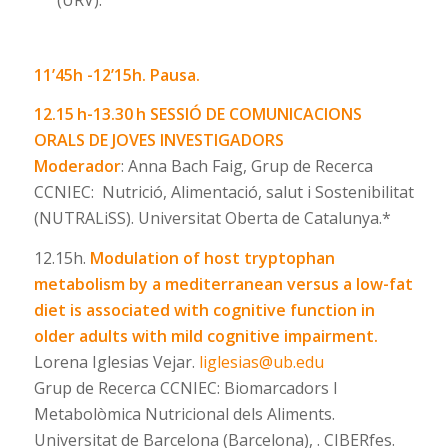
11’45h -12’15h. Pausa.
12.15 h-13.30 h
SESSIÓ DE COMUNICACIONS
ORALS
DE JOVES INVESTIGADORS
Moderador
: Anna Bach Faig, Grup de Recerca
CCNIEC: Nutrició, Alimentació, salut i Sostenibilitat
(NUTRALiSS). Universitat Oberta de Catalunya.*
12.15h.
Modulation of host tryptophan
metabolism by a mediterranean versus a low-fat
diet is associated with cognitive function in
older adults with mild cognitive impairment.
Lorena Iglesias Vejar.
liglesias@ub.edu
Grup de Recerca CCNIEC: Biomarcadors I
Metabolòmica Nutricional dels Aliments.
Universitat de Barcelona (Barcelona), . CIBERfes.