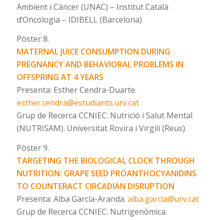
Ambient i Càncer (UNAC) – Institut Català
d’Oncologia – IDIBELL (Barcelona)
Pòster 8.
MATERNAL JUICE CONSUMPTION DURING
PREGNANCY AND BEHAVIORAL PROBLEMS IN
OFFSPRING AT 4 YEARS
Presenta: Esther Cendra-Duarte.
esther.cendra@estudiants.urv.cat
Grup de Recerca CCNIEC: Nutrició i Salut Mental
(NUTRISAM). Universitat Rovira i Virgili (Reus).
Pòster 9.
TARGETING THE BIOLOGICAL CLOCK THROUGH
NUTRITION: GRAPE SEED PROANTHOCYANIDINS
TO COUNTERACT CIRCADIAN DISRUPTION
Presenta: Alba García-Aranda.
alba.garcia@urv.cat
Grup de Recerca CCNIEC: Nutrigenòmica.