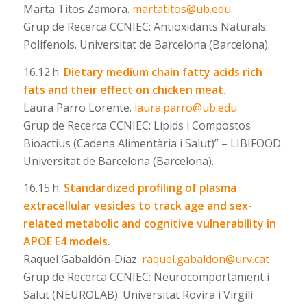
Marta Titos Zamora.
martatitos@ub.edu
Grup de Recerca CCNIEC: Antioxidants Naturals:
Polifenols. Universitat de Barcelona (Barcelona).
16.12 h.
Dietary medium chain fatty acids rich
fats and their effect on chicken meat.
Laura Parro Lorente.
laura.parro@ub.edu
Grup de Recerca CCNIEC: Lípids i Compostos
Bioactius (Cadena Alimentària i Salut)” – LIBIFOOD.
Universitat de Barcelona (Barcelona).
16.15 h.
Standardized profiling of plasma
extracellular vesicles to track age and sex-
related metabolic and cognitive vulnerability in
APOE Ε4 models.
Raquel Gabaldón-Díaz.
raquel.gabaldon@urv.cat
Grup de Recerca CCNIEC: Neurocomportament i
Salut (NEUROLAB). Universitat Rovira i Virgili