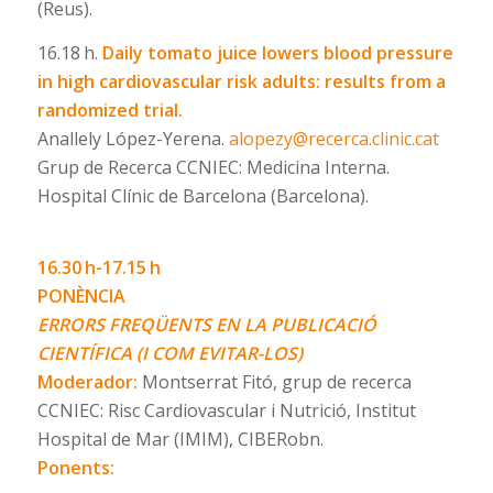
(Reus).
16.18 h.
Daily tomato juice lowers blood pressure
in high cardiovascular risk adults: results from a
randomized trial.
Anallely López-Yerena.
alopezy@recerca.clinic.cat
Grup de Recerca CCNIEC: Medicina Interna.
Hospital Clínic de Barcelona (Barcelona).
16.30 h-17.15 h
PONÈNCIA
ERRORS FREQÜENTS EN LA PUBLICACIÓ
CIENTÍFICA (I COM EVITAR-LOS)
Moderador:
Montserrat Fitó, grup de recerca
CCNIEC: Risc Cardiovascular i Nutrició, Institut
Hospital de Mar (IMIM), CIBERobn.
Ponents: