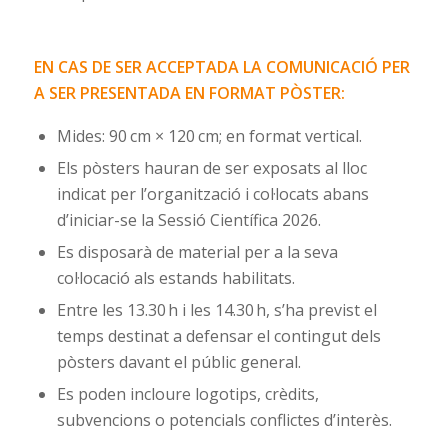
EN CAS DE SER ACCEPTADA LA COMUNICACIÓ PER
A SER PRESENTADA EN FORMAT PÒSTER:
Mides: 90 cm × 120 cm; en format vertical.
Els pòsters hauran de ser exposats al lloc
indicat per l’organització i col·locats abans
d’iniciar-se la Sessió Científica 2026.
Es disposarà de material per a la seva
col·locació als estands habilitats.
Entre les 13.30 h i les 14.30 h, s’ha previst el
temps destinat a defensar el contingut dels
pòsters davant el públic general.
Es poden incloure logotips, crèdits,
subvencions o potencials conflictes d’interès.