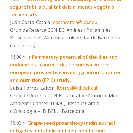
seguretat i la qualitat dels aliments vegetals
fermentats.
Judit Costa-Catala.
jcostacatala@ub.edu
Grup de Recerca CCNIEC: Amines i Poliamines
Bioactives dels Aliments. Universitat de Barcelona
(Barcelona).
16.00 h.
Inflammatory potential of the diet and
endometrial cancer risk and survival in the
european prospective investigation into cancer
and nutrition (EPIC) study.
Luisa Torres-Laiton.
ltorresl@idibell.cat
Grup de Recerca CCNIEC: Unitat de Nutrició, Medi
Ambient I Càncer (UNAC). Institut Català
d’Oncologia – IDIBELL (Barcelona).
16.03 h.
Grape-seed proanthocyanidin extract
mitigates metabolic and neuroendocrine